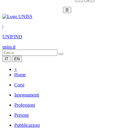
☰
|
UNIFIND
uniss.it
IT
EN
×
Home
Corsi
Insegnamenti
Professioni
Persone
Pubblicazioni