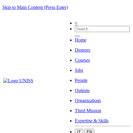
Skip to Main Content (Press Enter)
×
Home
Degrees
Courses
Jobs
People
Outputs
Organizations
Third Mission
Expertise & Skills
IT
EN