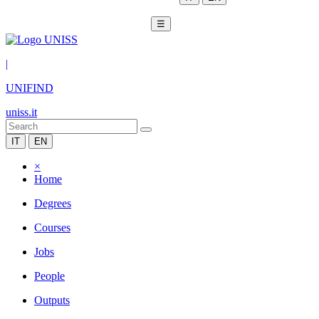
☰
|
UNIFIND
uniss.it
IT
EN
×
Home
Degrees
Courses
Jobs
People
Outputs