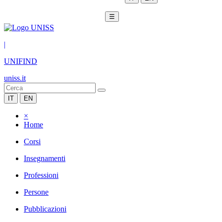
☰
|
UNIFIND
uniss.it
IT
EN
×
Home
Corsi
Insegnamenti
Professioni
Persone
Pubblicazioni