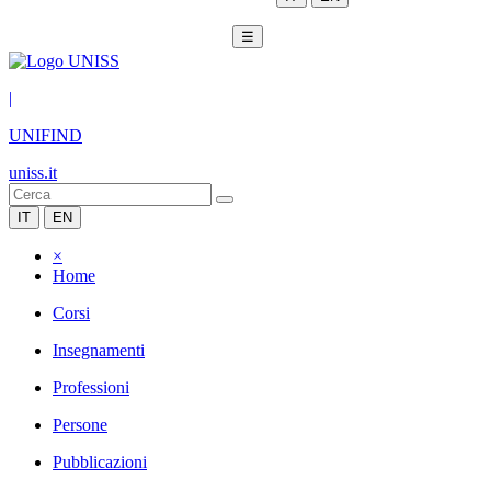
☰
|
UNIFIND
uniss.it
IT
EN
×
Home
Corsi
Insegnamenti
Professioni
Persone
Pubblicazioni