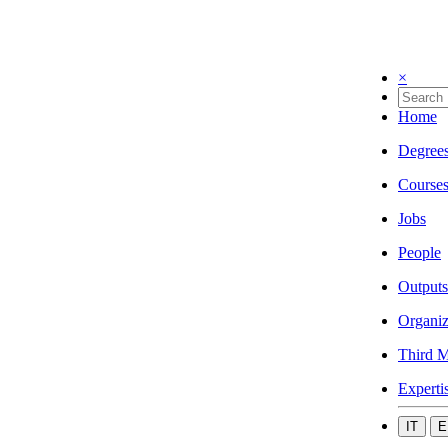
×
Home
Degree
Course
Jobs
People
Outputs
Organiz
Third M
Experti
IT
E