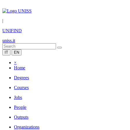
|
UNIFIND
uniss.it
IT
EN
×
Home
Degrees
Courses
Jobs
People
Outputs
Organizations