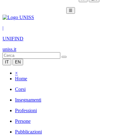
☰
|
UNIFIND
uniss.it
IT
EN
×
Home
Corsi
Insegnamenti
Professioni
Persone
Pubblicazioni