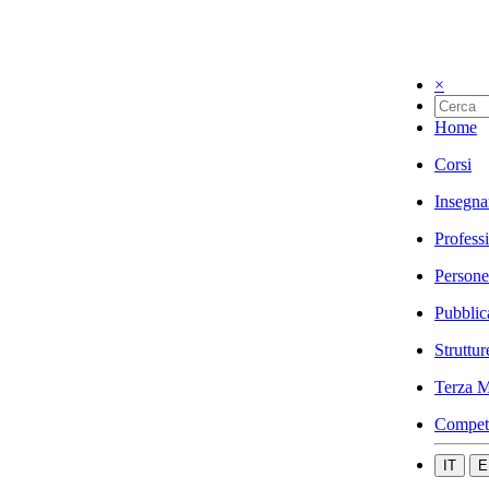
×
Home
Corsi
Insegna
Profess
Persone
Pubblic
Struttur
Terza M
Compet
IT
E