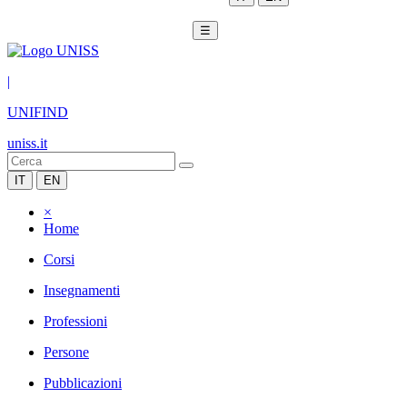
☰
|
UNIFIND
uniss.it
IT
EN
×
Home
Corsi
Insegnamenti
Professioni
Persone
Pubblicazioni