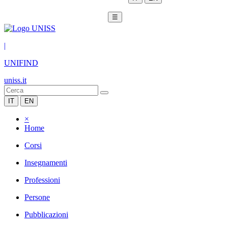
☰
|
UNIFIND
uniss.it
IT
EN
×
Home
Corsi
Insegnamenti
Professioni
Persone
Pubblicazioni