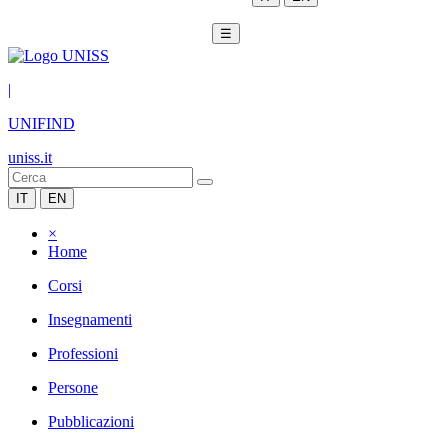
☰
|
UNIFIND
uniss.it
IT
EN
×
Home
Corsi
Insegnamenti
Professioni
Persone
Pubblicazioni