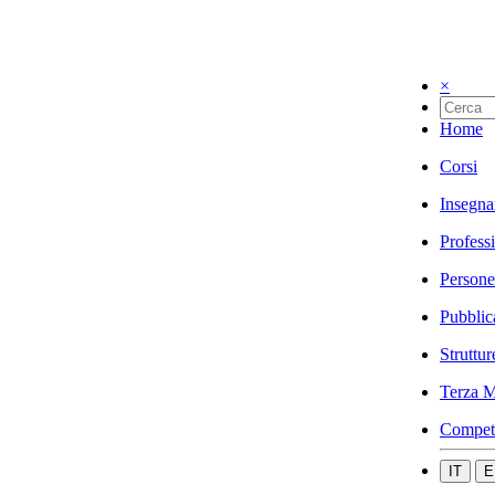
×
Home
Corsi
Insegna
Profess
Persone
Pubblic
Struttur
Terza M
Compet
IT
E