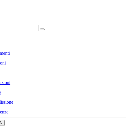
menti
ioni
azioni
e
issione
enze
N