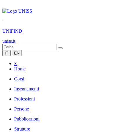
|
UNIFIND
uniss.it
IT
EN
×
Home
Corsi
Insegnamenti
Professioni
Persone
Pubblicazioni
Strutture