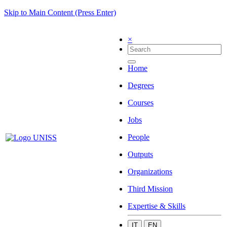
Skip to Main Content (Press Enter)
×
Home
Degrees
Courses
Jobs
People
Outputs
Organizations
Third Mission
Expertise & Skills
IT
EN