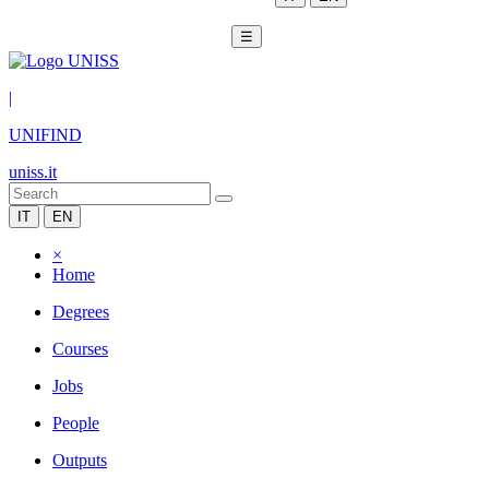
☰
|
UNIFIND
uniss.it
IT
EN
×
Home
Degrees
Courses
Jobs
People
Outputs