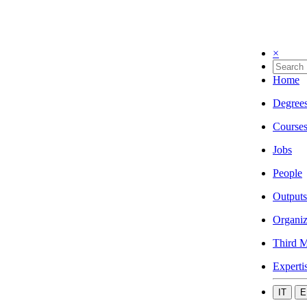
×
Home
Degree
Course
Jobs
People
Outputs
Organiz
Third M
Experti
IT
E