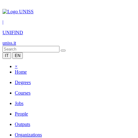
|
UNIFIND
uniss.it
IT
EN
×
Home
Degrees
Courses
Jobs
People
Outputs
Organizations