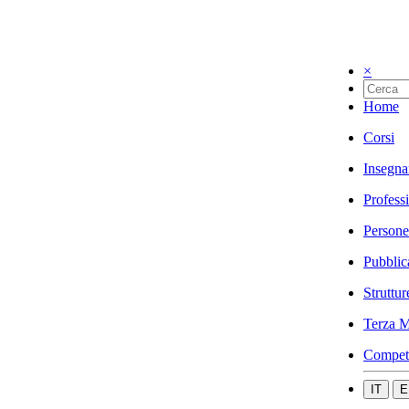
×
Home
Corsi
Insegna
Profess
Persone
Pubblic
Struttur
Terza M
Compet
IT
E