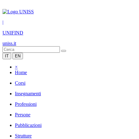
|
UNIFIND
uniss.it
IT
EN
×
Home
Corsi
Insegnamenti
Professioni
Persone
Pubblicazioni
Strutture