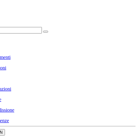
menti
ioni
azioni
e
issione
enze
N