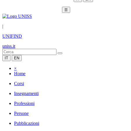
☰
|
UNIFIND
uniss.it
IT
EN
×
Home
Corsi
Insegnamenti
Professioni
Persone
Pubblicazioni