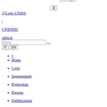
☰
|
UNIFIND
uniss.it
IT
EN
×
Home
Corsi
Insegnamenti
Professioni
Persone
Pubblicazioni