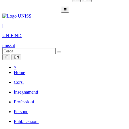
☰
|
UNIFIND
uniss.it
IT
EN
×
Home
Corsi
Insegnamenti
Professioni
Persone
Pubblicazioni