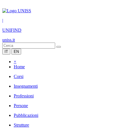
|
UNIFIND
uniss.it
IT
EN
×
Home
Corsi
Insegnamenti
Professioni
Persone
Pubblicazioni
Strutture