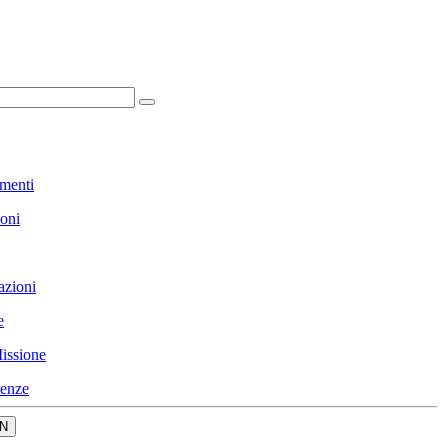
menti
ioni
azioni
e
issione
enze
N