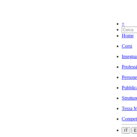
×
Home
Corsi
Insegna
Profess
Persone
Pubblic
Struttur
Terza M
Compet
IT
E