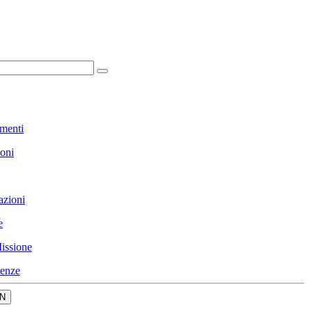
menti
ioni
azioni
e
issione
enze
N