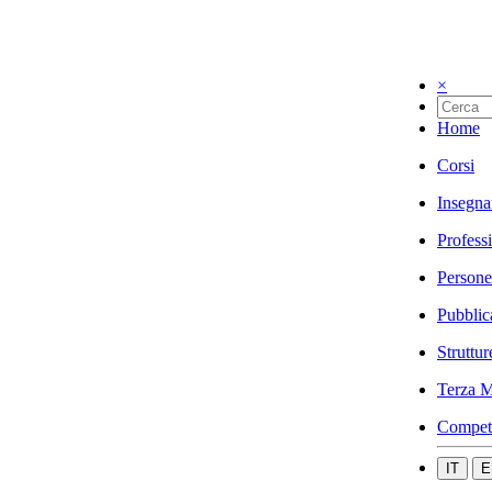
×
Home
Corsi
Insegna
Profess
Persone
Pubblic
Struttur
Terza M
Compet
IT
E