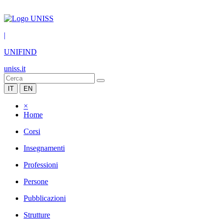
|
UNIFIND
uniss.it
IT
EN
×
Home
Corsi
Insegnamenti
Professioni
Persone
Pubblicazioni
Strutture