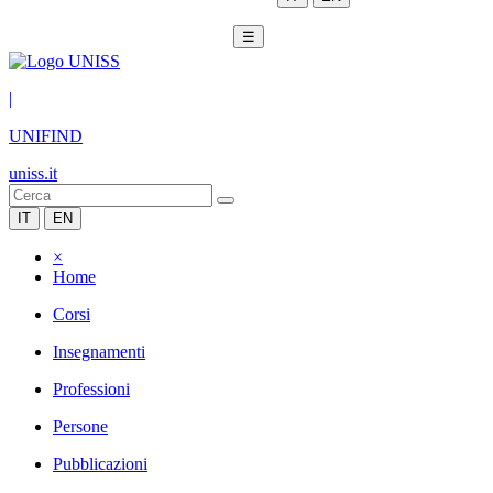
☰
|
UNIFIND
uniss.it
IT
EN
×
Home
Corsi
Insegnamenti
Professioni
Persone
Pubblicazioni