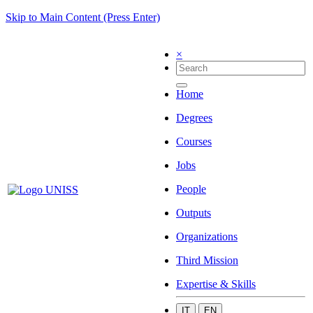
Skip to Main Content (Press Enter)
×
Home
Degrees
Courses
Jobs
People
Outputs
Organizations
Third Mission
Expertise & Skills
IT
EN