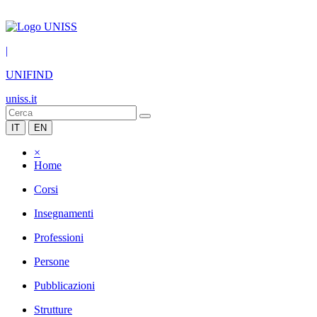
|
UNIFIND
uniss.it
IT
EN
×
Home
Corsi
Insegnamenti
Professioni
Persone
Pubblicazioni
Strutture