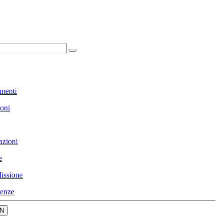
menti
ioni
azioni
e
issione
enze
N