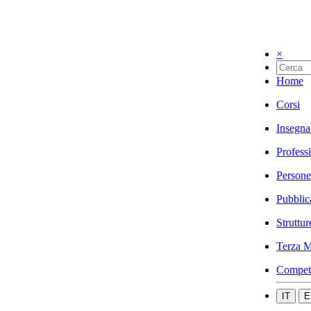
×
Home
Corsi
Insegna
Profess
Persone
Pubblic
Struttur
Terza M
Compet
IT
E