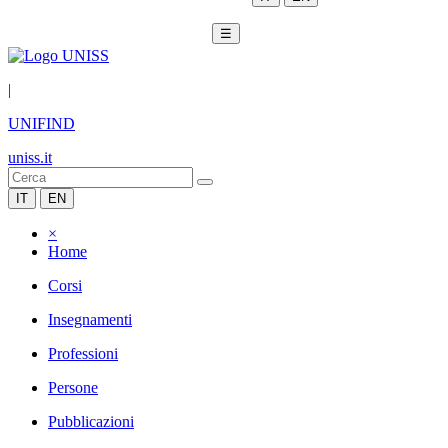
☰
|
UNIFIND
uniss.it
IT
EN
×
Home
Corsi
Insegnamenti
Professioni
Persone
Pubblicazioni