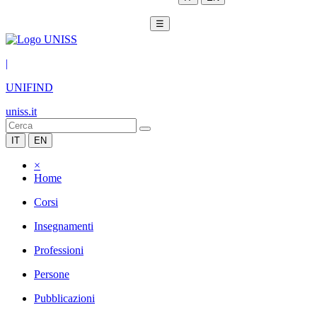
☰
|
UNIFIND
uniss.it
IT
EN
×
Home
Corsi
Insegnamenti
Professioni
Persone
Pubblicazioni