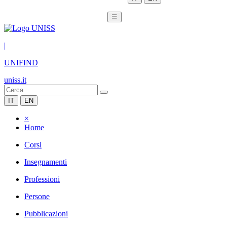
☰
|
UNIFIND
uniss.it
IT
EN
×
Home
Corsi
Insegnamenti
Professioni
Persone
Pubblicazioni