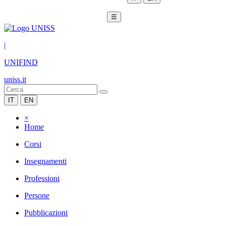
☰
|
UNIFIND
uniss.it
IT
EN
×
Home
Corsi
Insegnamenti
Professioni
Persone
Pubblicazioni