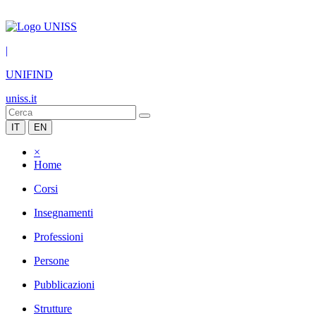
|
UNIFIND
uniss.it
IT
EN
×
Home
Corsi
Insegnamenti
Professioni
Persone
Pubblicazioni
Strutture