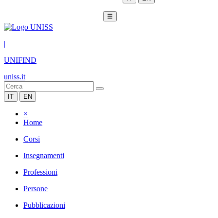
☰
|
UNIFIND
uniss.it
IT
EN
×
Home
Corsi
Insegnamenti
Professioni
Persone
Pubblicazioni