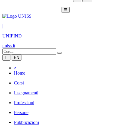
☰
|
UNIFIND
uniss.it
IT
EN
×
Home
Corsi
Insegnamenti
Professioni
Persone
Pubblicazioni