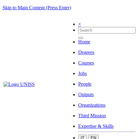
Skip to Main Content (Press Enter)
×
Home
Degrees
Courses
Jobs
People
Outputs
Organizations
Third Mission
Expertise & Skills
IT
EN