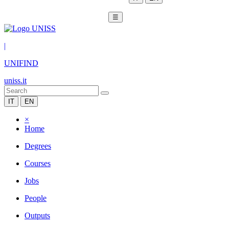
☰
|
UNIFIND
uniss.it
IT
EN
×
Home
Degrees
Courses
Jobs
People
Outputs