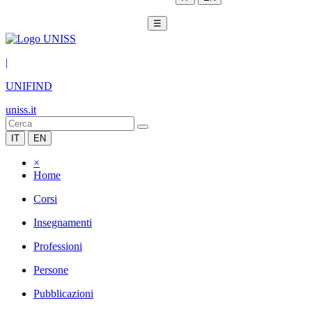
☰
|
UNIFIND
uniss.it
IT
EN
×
Home
Corsi
Insegnamenti
Professioni
Persone
Pubblicazioni