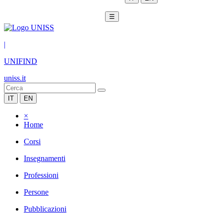
☰
|
UNIFIND
uniss.it
IT
EN
×
Home
Corsi
Insegnamenti
Professioni
Persone
Pubblicazioni