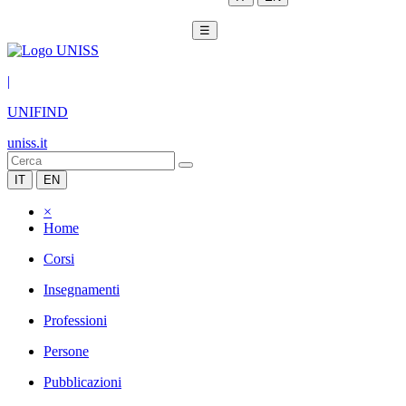
☰
|
UNIFIND
uniss.it
IT
EN
×
Home
Corsi
Insegnamenti
Professioni
Persone
Pubblicazioni