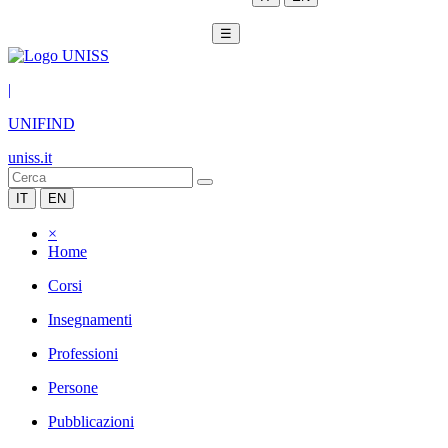
☰
|
UNIFIND
uniss.it
IT
EN
×
Home
Corsi
Insegnamenti
Professioni
Persone
Pubblicazioni