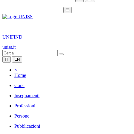
☰
|
UNIFIND
uniss.it
IT
EN
×
Home
Corsi
Insegnamenti
Professioni
Persone
Pubblicazioni