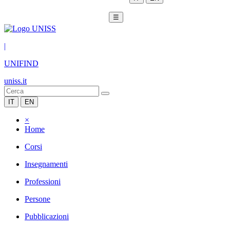
☰
|
UNIFIND
uniss.it
IT
EN
×
Home
Corsi
Insegnamenti
Professioni
Persone
Pubblicazioni