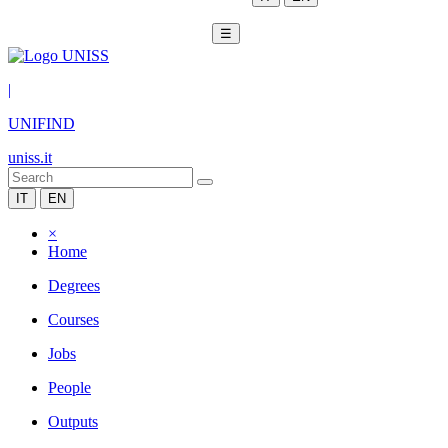
☰
|
UNIFIND
uniss.it
IT
EN
×
Home
Degrees
Courses
Jobs
People
Outputs