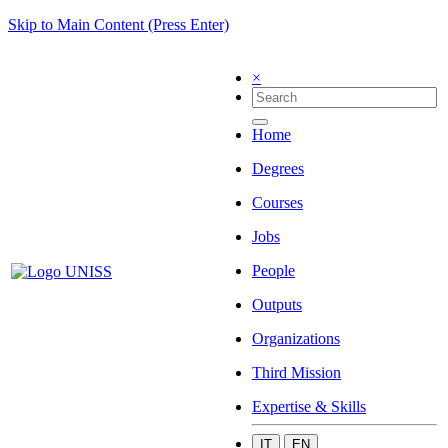
Skip to Main Content (Press Enter)
×
Home
Degrees
Courses
Jobs
People
Outputs
Organizations
Third Mission
Expertise & Skills
IT
EN