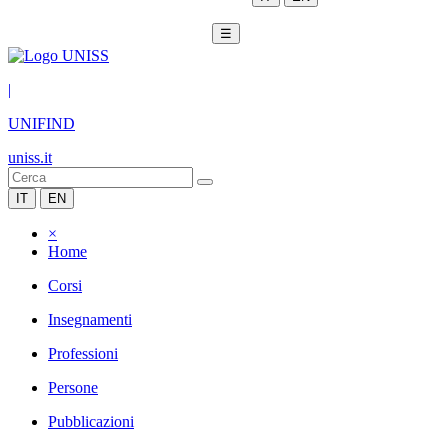
☰
|
UNIFIND
uniss.it
IT
EN
×
Home
Corsi
Insegnamenti
Professioni
Persone
Pubblicazioni