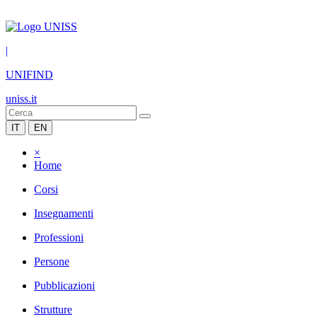
|
UNIFIND
uniss.it
IT
EN
×
Home
Corsi
Insegnamenti
Professioni
Persone
Pubblicazioni
Strutture