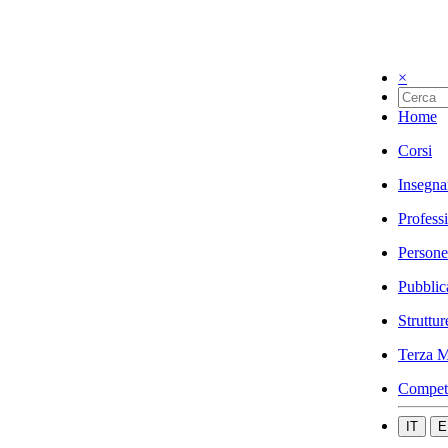
×
Home
Corsi
Insegna
Profess
Persone
Pubblic
Struttur
Terza M
Compet
IT
E