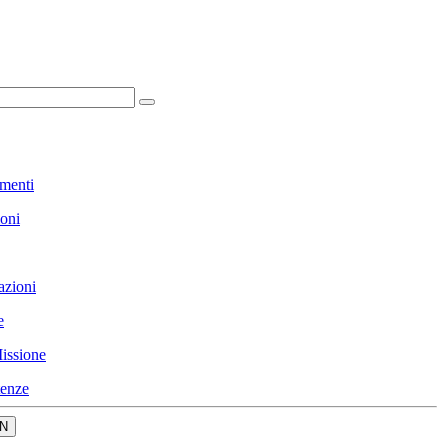
menti
ioni
azioni
e
issione
enze
N