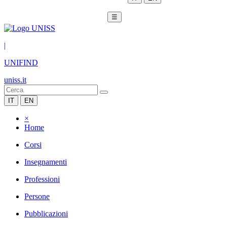
☰
|
UNIFIND
uniss.it
IT
EN
×
Home
Corsi
Insegnamenti
Professioni
Persone
Pubblicazioni