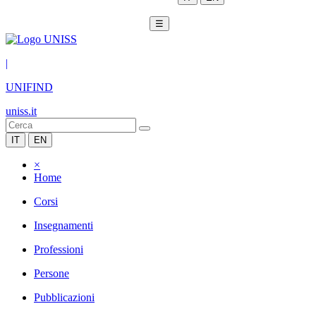
☰
|
UNIFIND
uniss.it
IT
EN
×
Home
Corsi
Insegnamenti
Professioni
Persone
Pubblicazioni