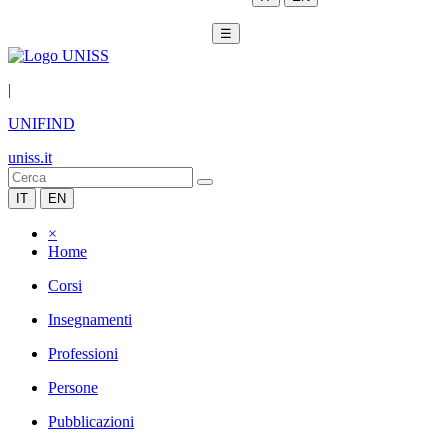
☰
|
UNIFIND
uniss.it
IT
EN
×
Home
Corsi
Insegnamenti
Professioni
Persone
Pubblicazioni