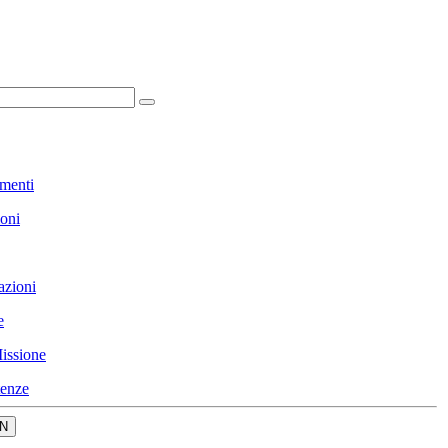
menti
ioni
azioni
e
issione
enze
N