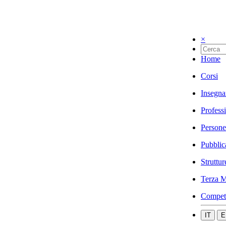
×
Home
Corsi
Insegna
Profess
Persone
Pubblic
Struttur
Terza M
Compet
IT
E