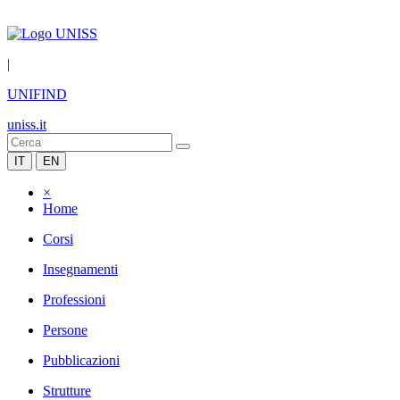
|
UNIFIND
uniss.it
IT
EN
×
Home
Corsi
Insegnamenti
Professioni
Persone
Pubblicazioni
Strutture