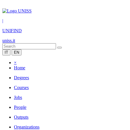
|
UNIFIND
uniss.it
IT
EN
×
Home
Degrees
Courses
Jobs
People
Outputs
Organizations