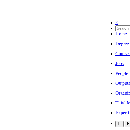
×
Home
Degree
Course
Jobs
People
Outputs
Organiz
Third M
Experti
IT
E