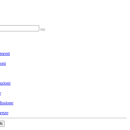
menti
ioni
azioni
e
issione
enze
N