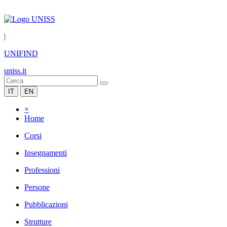
|
UNIFIND
uniss.it
IT
EN
×
Home
Corsi
Insegnamenti
Professioni
Persone
Pubblicazioni
Strutture