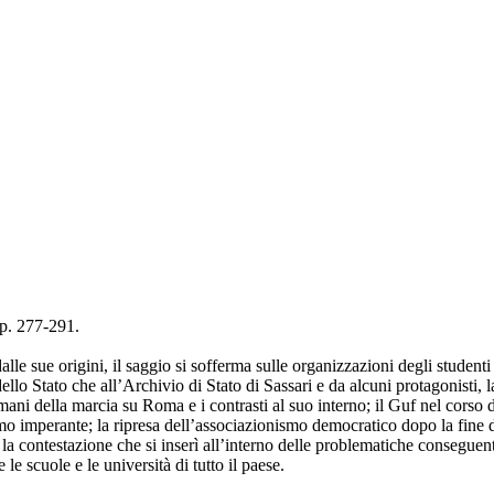
pp. 277-291.
lle sue origini, il saggio si sofferma sulle organizzazioni degli studenti
lo Stato che all’Archivio di Stato di Sassari e da alcuni protagonisti, la 
domani della marcia su Roma e i contrasti al suo interno; il Guf nel corso
smo imperante; la ripresa dell’associazionismo democratico dopo la fine de
a contestazione che si inserì all’interno delle problematiche conseguent
le scuole e le università di tutto il paese.