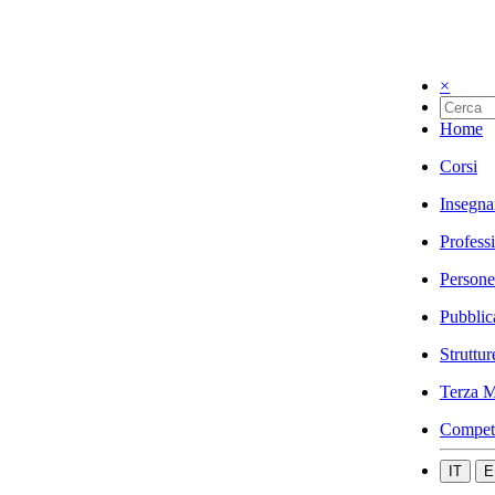
×
Home
Corsi
Insegna
Profess
Persone
Pubblic
Struttur
Terza M
Compet
IT
E