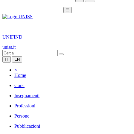
☰
|
UNIFIND
uniss.it
IT
EN
×
Home
Corsi
Insegnamenti
Professioni
Persone
Pubblicazioni