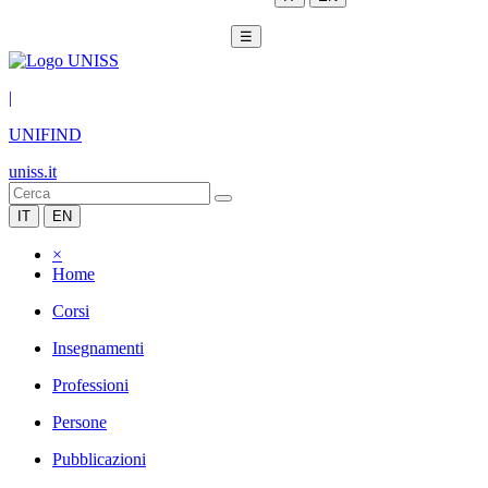
☰
|
UNIFIND
uniss.it
IT
EN
×
Home
Corsi
Insegnamenti
Professioni
Persone
Pubblicazioni