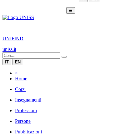
☰
|
UNIFIND
uniss.it
IT
EN
×
Home
Corsi
Insegnamenti
Professioni
Persone
Pubblicazioni