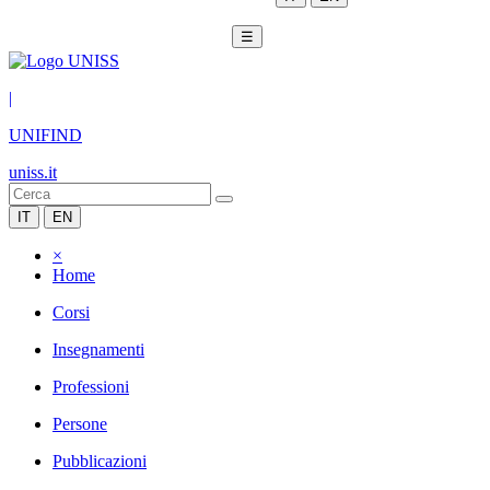
☰
|
UNIFIND
uniss.it
IT
EN
×
Home
Corsi
Insegnamenti
Professioni
Persone
Pubblicazioni