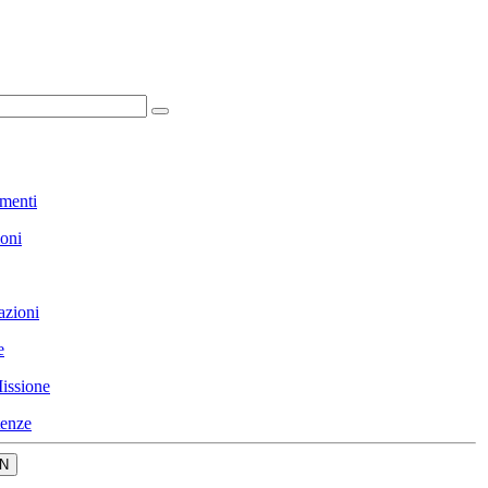
menti
ioni
azioni
e
issione
enze
N