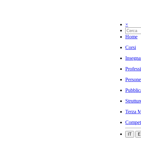
×
Home
Corsi
Insegna
Profess
Persone
Pubblic
Struttur
Terza M
Compet
IT
E