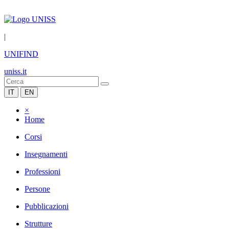
|
UNIFIND
uniss.it
IT
EN
×
Home
Corsi
Insegnamenti
Professioni
Persone
Pubblicazioni
Strutture